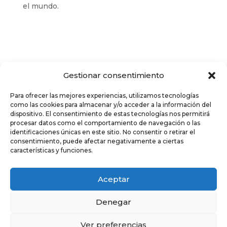
el mundo.
Gestionar consentimiento
Para ofrecer las mejores experiencias, utilizamos tecnologías
como las cookies para almacenar y/o acceder a la información del
dispositivo. El consentimiento de estas tecnologías nos permitirá
procesar datos como el comportamiento de navegación o las
identificaciones únicas en este sitio. No consentir o retirar el
Aviso legal
Política de privacidad
consentimiento, puede afectar negativamente a ciertas
Política de cookies
características y funciones.
© 2025 Quélabia | diseño web
webkamy
Aceptar
Denegar
Ver preferencias